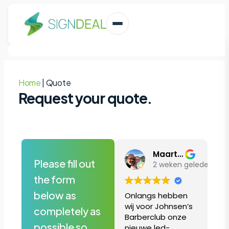
Home
|
Quote
Request your quote.
Maarten Rutten
Please fill out
2 weken geleden
the form
below as
Onlangs hebben
wij voor Johnsen’s
completely as
Barberclub onze
possible so
nieuwe led-