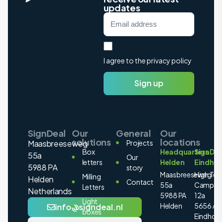
updates
I agree to the privacy policy
Sign up
SignDeal
Our
General
Our
solutions
locations
Maasbreeseweg
Projects
Box
Headquarters
SignDea
55a
Our
letters
Helden
Eindho
5988 PA
story
Maasbreeseweg
High Tec
Milling
Helden
Contact
55a
Campus
Letters
Netherlands
5988 PA
12a
Light
Helden
5656 AE
info@signdeal.nl
boxes
Eindhov