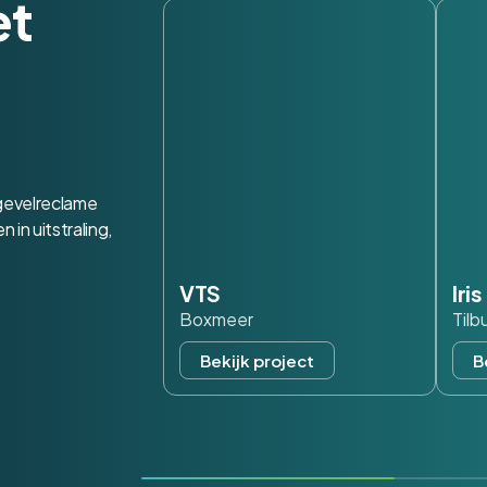
et
 gevelreclame
in uitstraling,
VTS
Iri
Boxmeer
Tilb
Bekijk project
B