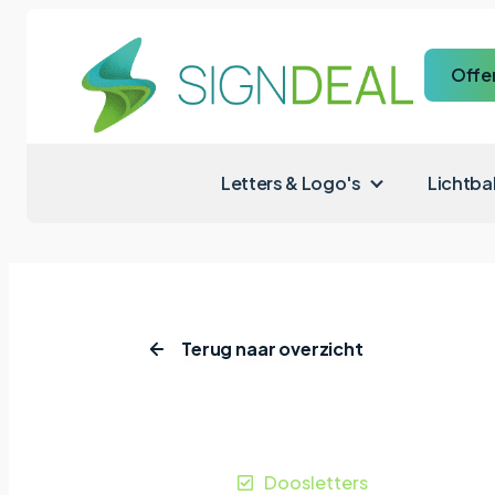
Offe
Letters & Logo's
Lichtba
Terug naar overzicht
Home
|
Projecten
|
Vrouw
Vrouw
Horst
Doosletters