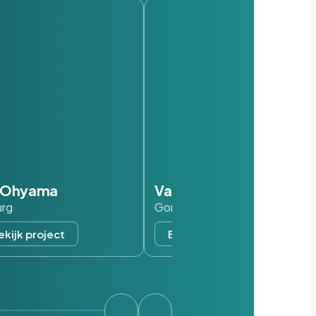
s Ohyama
Van der Valk
urg
Gorinchem
ekijk project
Bekijk project