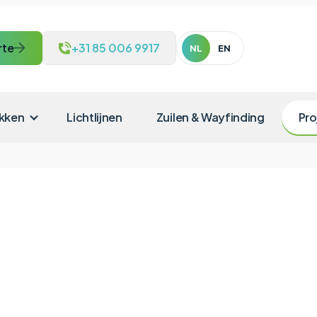
rte
+31 85 006 9917
NL
EN
kken
Lichtlijnen
Zuilen & Wayfinding
Pro