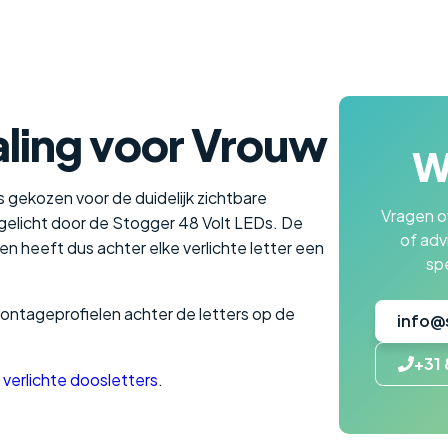
raling voor Vrouw
Wi
 gekozen voor de duidelijk zichtbare
Vragen ov
tgelicht door de Stogger 48 Volt LEDs. De
of adv
en heeft dus achter elke verlichte letter een
spe
montageprofielen achter de letters op de
info@
+31 
e
verlichte doosletters
.