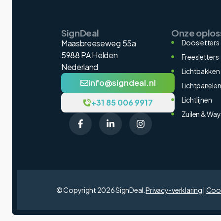
SignDeal
Onze oplos
Maasbreeseweg 55a
Doosletters
5988 PA Helden
Freesletters
Nederland
Lichtbakken
info@signdeal.nl
Lichtpanele
Lichtlijnen
+31 85 006 9917
Zuilen & Way
© Copyright 2026 SignDeal.
Privacy-verklaring
|
Cook