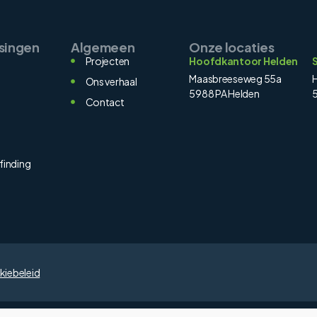
singen
Algemeen
Onze locaties
Projecten
Hoofdkantoor Helden
Maasbreeseweg 55a
H
Ons verhaal
5988 PA Helden
5
Contact
n
finding
iebeleid