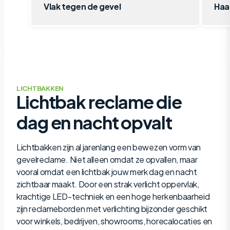
Vlak tegen de gevel
Haa
LICHTBAKKEN
Lichtbak reclame die
dag en nacht opvalt
Lichtbakken zijn al jarenlang een bewezen vorm van
gevelreclame. Niet alleen omdat ze opvallen, maar
vooral omdat een lichtbak jouw merk dag en nacht
zichtbaar maakt. Door een strak verlicht oppervlak,
krachtige LED-techniek en een hoge herkenbaarheid
zijn reclameborden met verlichting bijzonder geschikt
voor winkels, bedrijven, showrooms, horecalocaties en