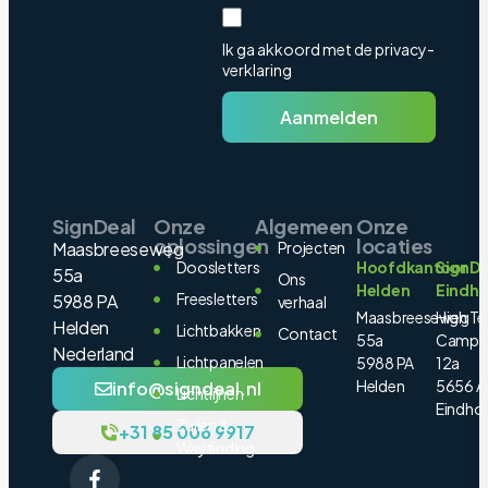
Ik ga akkoord met de privacy-
verklaring
Aanmelden
SignDeal
Onze
Algemeen
Onze
oplossingen
locaties
Maasbreeseweg
Projecten
Doosletters
Hoofdkantoor
SignDe
55a
Ons
Helden
Eindh
Freesletters
5988 PA
verhaal
Maasbreeseweg
High Te
Helden
Lichtbakken
Contact
55a
Campu
Nederland
Lichtpanelen
5988 PA
12a
Helden
5656 A
info@signdeal.nl
Lichtlijnen
Eindho
Zuilen &
+31 85 006 9917
Wayfinding