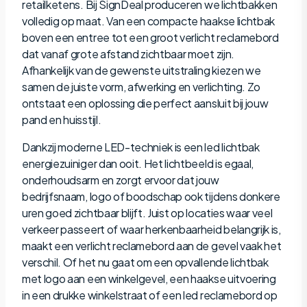
retailketens. Bij SignDeal produceren we lichtbakken
volledig op maat. Van een compacte haakse lichtbak
boven een entree tot een groot verlicht reclamebord
dat vanaf grote afstand zichtbaar moet zijn.
Afhankelijk van de gewenste uitstraling kiezen we
samen de juiste vorm, afwerking en verlichting. Zo
ontstaat een oplossing die perfect aansluit bij jouw
pand en huisstijl.
Dankzij moderne LED-techniek is een led lichtbak
energiezuiniger dan ooit. Het lichtbeeld is egaal,
onderhoudsarm en zorgt ervoor dat jouw
bedrijfsnaam, logo of boodschap ook tijdens donkere
uren goed zichtbaar blijft. Juist op locaties waar veel
verkeer passeert of waar herkenbaarheid belangrijk is,
maakt een verlicht reclamebord aan de gevel vaak het
verschil. Of het nu gaat om een opvallende lichtbak
met logo aan een winkelgevel, een haakse uitvoering
in een drukke winkelstraat of een led reclamebord op