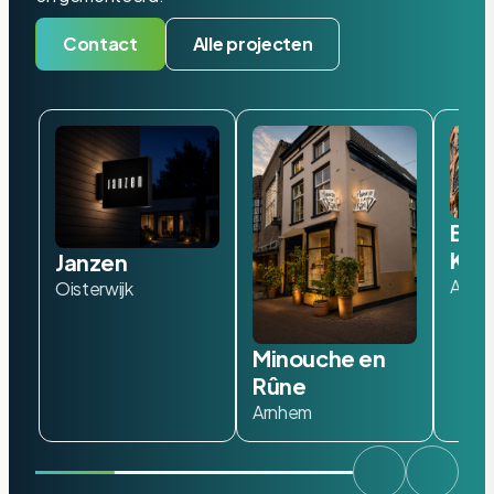
Contact
Alle projecten
Bad
Kof
Janzen
Amst
Oisterwijk
Minouche en
Rûne
Arnhem