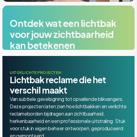
Ontdek wat een lichtbak
voor jouw zichtbaarheid
kan betekenen
Een goed ontworpen lichtbak of verlicht reclamebord
trekt aandacht, versterkt je merk en geeft jouw pand
UITGELICHTE PROJECTEN
een professionele uitstraling die blijft hangen. Vraag
Lichtbak reclame die het
vrijblijvend advies aan op locatie.
verschil maakt
Van subtiele gevelsigning tot opvallende blikvangers.
Offerte
Deze projecten laten zien hoe lichtbakken en verlichte
reclameborden bijdragen aan zichtbaarheid,
+31 85 006 9917
herkenbaarheid en een professionele uitstraling. Stuk
voor stuk in eigen beheer ontworpen, geproduceerd
en gemonteerd.