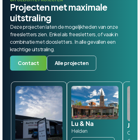
Projecten met maximale
uitstraling
Deze projecten laten de mogelijkheden van onze
freesletters zien. Enkel als freesletters, of vaak in
combinatie met doosletters. In alle gevallen een
krachtige uitstraling.
Contact
Alle projecten
Lu & Na
Jan
Helden
Oiste