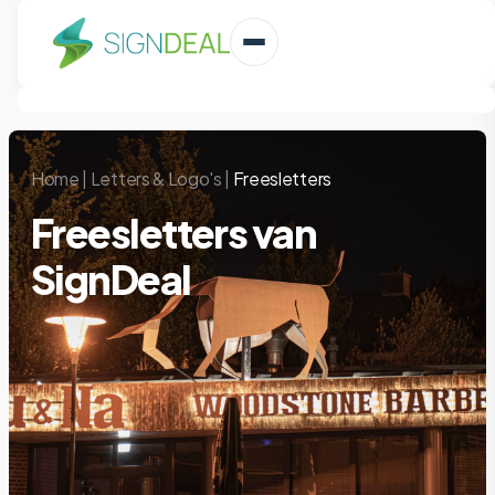
Home
|
Letters & Logo's
|
Freesletters
Freesletters van
SignDeal