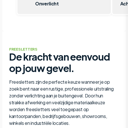
Onverlicht
Ach
FREESLETTERS
De kracht van eenvoud
op jouw gevel.
Freesletters zijn de perfecte keuze wanneer je op
zoek bent naar een rustige, professionele uitstraling
zonder verlichting aan je buitengevel. Door hun
strakke afwerking en veelzijdige materiaalkeuze
worden freesletters veel toegepast op
kantoorpanden, bedrijfsgebouwen, showrooms,
winkels en industriële locaties.