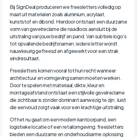
Bij SignDeal produceren we freesletters volledig op
maat uit materialen zoals aluminium, acrylaat,
kunststof en dibond. Hierdoor ontstaat een duurzame
vorm van gevelreclame die naadloos aansluit bij de
uitstraling van jouw bedrijf en pand. Van subtiele logo’s
tot opvallende bedrijfsnamen: iedere letter wordt
nauwkeurig gefreesd en afgewerkt voor een strak
eindresultaat.
Freesletters komen vooral tot hun recht wanneer
architectuur en vormgeving samen moeten werken.
Door te spelen met materiaal, dikte, kleur en
montageafstand ontstaat een stijlvolle gevelreclame
die zichtbaar is zonder dominant aanwezig te zijn. Juist
die eenvoud zorgt vaak voor een krachtige uitstraling.
Of het nu gaat om een modern kantoorpand, een
logistieke locatie of een retailomgeving: freesletters
bieden een duurzame en onderhoudsarme oplossing