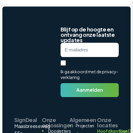
optimaal zichtbaar zijn, dan bieden doosletters
een belangrijke meerwaarde. Dankzij
geïntegreerde LED-verlichting vallen je logo en
bedrijfsnaam dag én nacht op, wat zorgt voor
Blijf op de hoogte en
ontvang onze laatste
extra zichtbaarheid, herkenbaarheid en
updates
uitstraling van je pand.
Ik ga akkoord met de privacy-
verklaring
Aanmelden
SignDeal
Onze
Algemeen
Onze
oplossingen
locaties
Maasbreeseweg
Projecten
Doosletters
Hoofdkantoor
SignDe