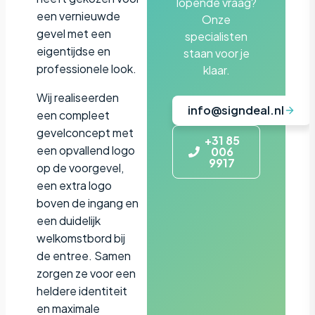
lopende vraag?
een vernieuwde
Onze
gevel met een
specialisten
eigentijdse en
staan voor je
professionele look.
klaar.
Wij realiseerden
info@signdeal.nl
een compleet
gevelconcept met
+31 85
een opvallend logo
006
9917
op de voorgevel,
een extra logo
boven de ingang en
een duidelijk
welkomstbord bij
de entree. Samen
zorgen ze voor een
heldere identiteit
en maximale