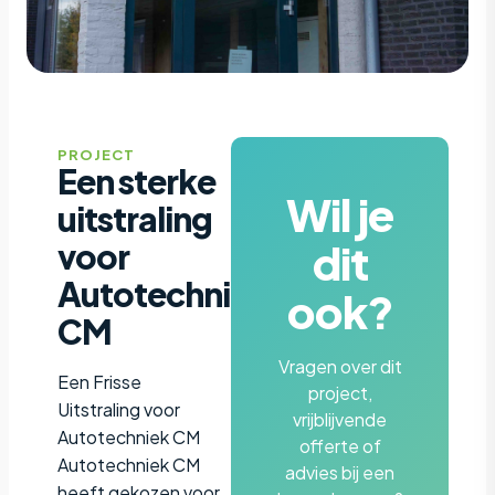
PROJECT
Een sterke
Wil je
uitstraling
dit
voor
Autotechniek
ook?
CM
Vragen over dit
Een Frisse
project,
Uitstraling voor
vrijblijvende
Autotechniek CM
offerte of
Autotechniek CM
advies bij een
heeft gekozen voor