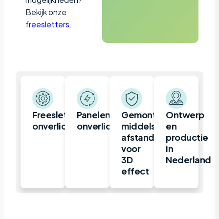
Bekijk onze
freesletters
.
Freesletter,
Panelen,
Gemonteerd
Ontwerp
onverlicht
onverlicht
middels
en
afstandhouders
productie
voor
in
3D
Nederland
effect