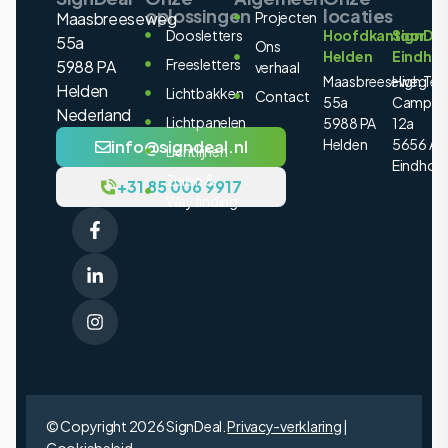
oplossingen
locaties
Maasbreeseweg
Projecten
Doosletters
Hoofdkantoor
SignDea
55a
Ons
Helden
Eindho
Freesletters
5988 PA
verhaal
Maasbreeseweg
High Tec
Helden
Lichtbakken
Contact
55a
Campus
Nederland
Lichtpanelen
5988 PA
12a
Helden
5656 AE
info@signdeal.nl
Lichtlijnen
Eindhov
Zuilen &
+31 85 006 9917
Wayfinding
© Copyright 2026 SignDeal.
Privacy-verklaring
|
Cookiebeleid