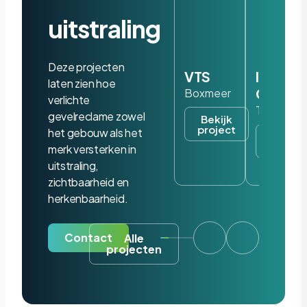
uitstraling
Deze projecten
VTS
Iris
laten zien hoe
Ohyam
Boxmeer
verlichte
Tilburg
gevelreclame zowel
Bekijk
project
het gebouw als het
Bekijk
project
merk versterken in
uitstraling,
zichtbaarheid en
herkenbaarheid.
Contact
Alle
projecten