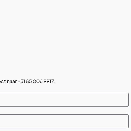
ect naar
+31 85 006 9917
.