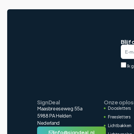
Blijf
Ik 
SignDeal
Onze oplos
Maasbreeseweg 55a
Doosletters
5988 PA Helden
Freesletters
Nederland
Lichtbakken
info@signdeal.nl