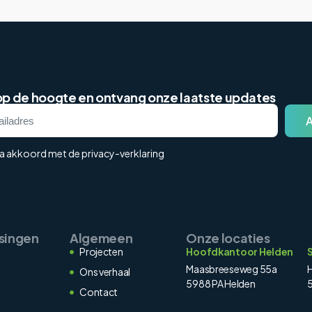
 op de hoogte en ontvang onze laatste updates
ga akkoord met de privacy-verklaring
singen
Algemeen
Onze locaties
Projecten
Hoofdkantoor Helden
Maasbreeseweg 55a
H
Ons verhaal
5988 PA Helden
5
Contact