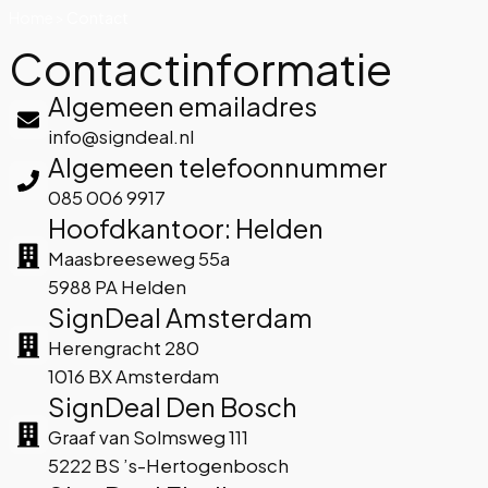
Home
>
Contact
Contactinformatie
Algemeen emailadres
info@signdeal.nl
Algemeen telefoonnummer
085 006 9917
Hoofdkantoor: Helden
Maasbreeseweg 55a
5988 PA Helden
SignDeal Amsterdam
Herengracht 280
1016 BX Amsterdam
SignDeal Den Bosch
Graaf van Solmsweg 111
5222 BS ’s-Hertogenbosch