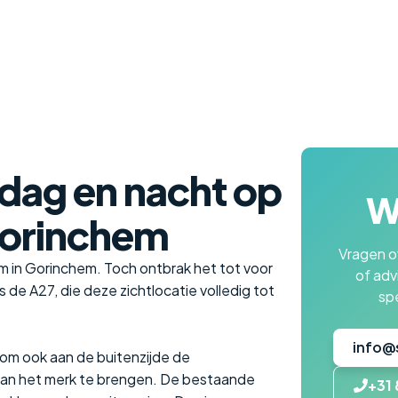
 dag en nacht op
Wi
Gorinchem
Vragen ov
am in Gorinchem. Toch ontbrak het tot voor
of adv
gs de A27, die deze zichtlocatie volledig tot
spe
info@
om ook aan de buitenzijde de
 van het merk te brengen. De bestaande
+31 