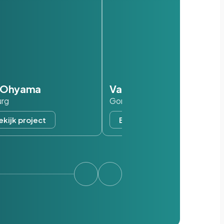
s Ohyama
Van der Valk
urg
Gorinchem
ekijk project
Bekijk project