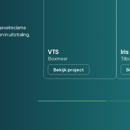
 gevelreclame
in uitstraling,
VTS
Iri
Boxmeer
Tilb
Bekijk project
B