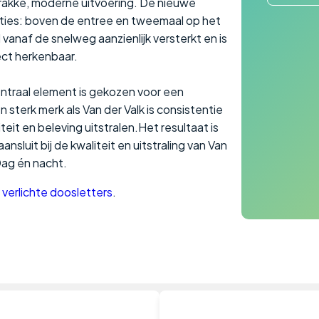
trakke, moderne uitvoering. De nieuwe
sities: boven de entree en tweemaal op het
 vanaf de snelweg aanzienlijk versterkt en is
ect herkenbaar.
entraal element is gekozen voor een
en sterk merk als Van der Valk is consistentie
eit en beleving uitstralen.Het resultaat is
nsluit bij de kwaliteit en uitstraling van Van
Dag én nacht.
e
verlichte doosletters
.