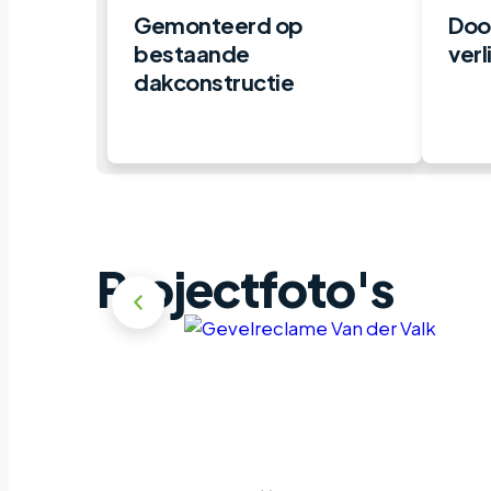
Gemonteerd op
Doos
bestaande
verl
dakconstructie
Projectfoto's