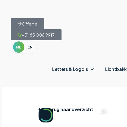
Offerte
+31 85 006 9917
NL
EN
Letters & Logo's
Lichtbak
Terug naar overzicht
Home
|
Projecten
|
Van der Valk
Van der 