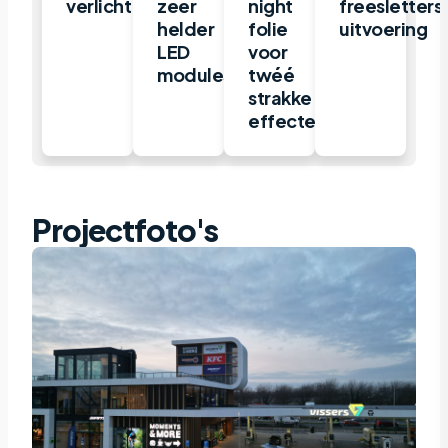
verlicht
zeer
night
freesletters
helder
folie
uitvoering
LED
voor
modules
twéé
strakke
effecten
Projectfoto's