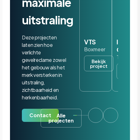
maximale
uitstraling
Deze projecten
VTS
Iris
laten zien hoe
Ohyam
Boxmeer
verlichte
Tilburg
gevelreclame zowel
Bekijk
project
het gebouw als het
Bekijk
project
merk versterken in
uitstraling,
zichtbaarheid en
herkenbaarheid.
Contact
Alle
projecten