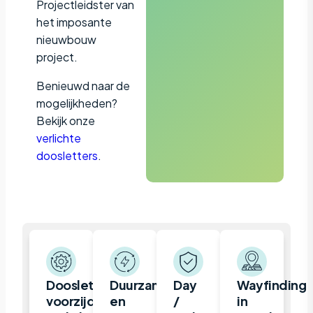
Projectleidster van
het imposante
nieuwbouw
project.
Benieuwd naar de
mogelijkheden?
Bekijk onze
verlichte
doosletters
.
Doosletter,
Duurzame
Day
Wayfinding
voorzijde
en
/
in