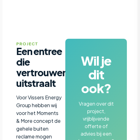
PROJECT
Een entree
Wil je
die
dit
vertrouwen
uitstraalt
ook?
Voor Vissers Energy
Vragen over dit
Group hebben wij
project,
voor het Moments
vrijblijvende
& More concept de
offerte of
gehele buiten
advies bij een
reclame mogen