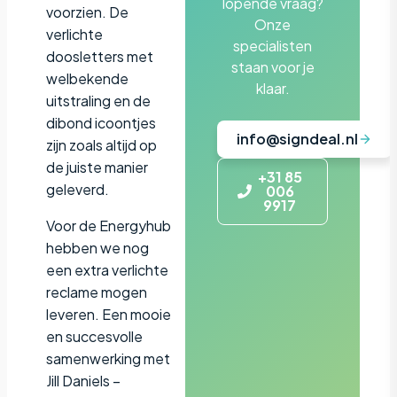
lopende vraag?
voorzien. De
Onze
verlichte
specialisten
doosletters met
staan voor je
welbekende
klaar.
uitstraling en de
dibond icoontjes
info@signdeal.nl
zijn zoals altijd op
de juiste manier
+31 85
geleverd.
006
9917
Voor de Energyhub
hebben we nog
een extra verlichte
reclame mogen
leveren. Een mooie
en succesvolle
samenwerking met
Jill Daniels –