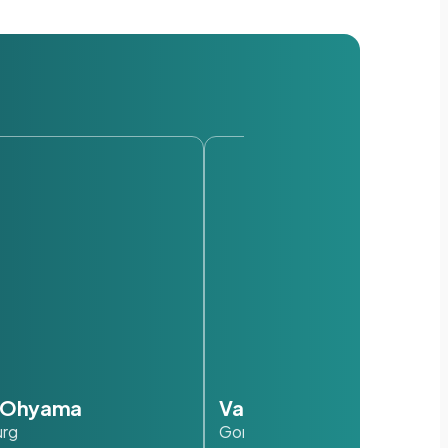
s Ohyama
Van der Valk
urg
Gorinchem