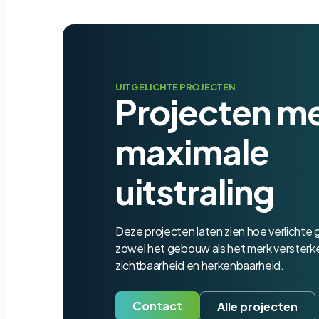
UITGELICHTE PROJECTEN
Projecten m
maximale
uitstraling
Deze projecten laten zien hoe verlichte
zowel het gebouw als het merk versterken 
zichtbaarheid en herkenbaarheid.
Contact
Alle projecten