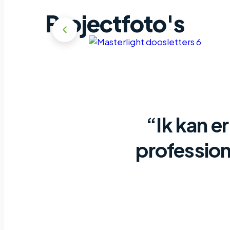
Projectfoto's
“Ik kan er
profession