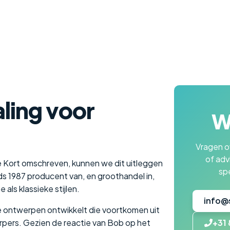
aling voor
Wi
Vragen ov
of adv
me Kort omschreven, kunnen we dit uitleggen
spe
nds 1987 producent van, en groothandel in,
als klassieke stijlen.
info@
e ontwerpen ontwikkelt die voortkomen uit
pers. Gezien de reactie van Bob op het
+31 