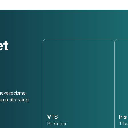
et
 gevelreclame
in uitstraling,
VTS
Iri
Boxmeer
Tilb