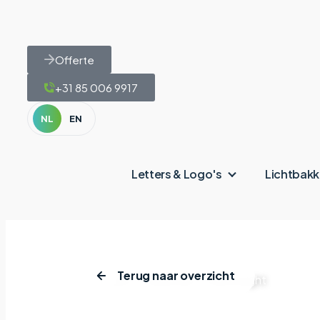
Offerte
+31 85 006 9917
NL
EN
Letters & Logo's
Lichtbak
Terug naar overzicht
Home
|
Projecten
|
Masterlight
Masterli