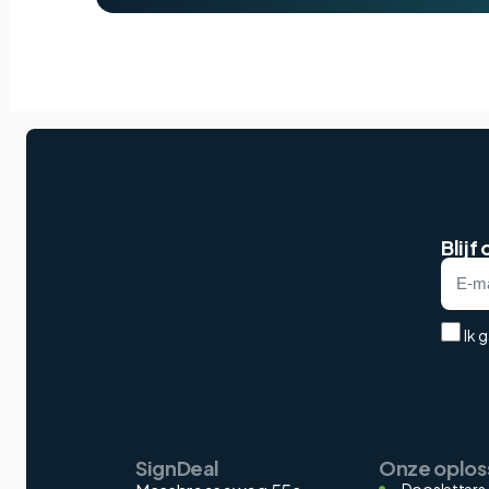
Blijf
Ik 
SignDeal
Onze oplos
Doosletters