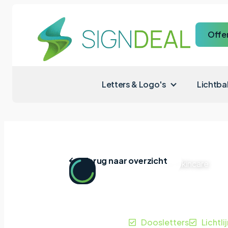
Offe
Letters & Logo's
Lichtba
Terug naar overzicht
Home
|
Projecten
|
Korean Skincare
Korean 
Eindhoven
Doosletters
Lichtli