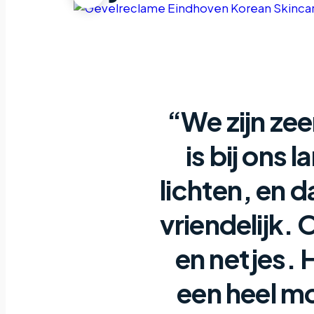
“We zijn zee
is bij ons 
lichten, en d
vriendelijk. 
en netjes.
een heel m