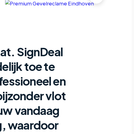
aat. SignDeal
elijk toe te
ofessioneel en
bijzonder vlot
ouw vandaag
g, waardoor