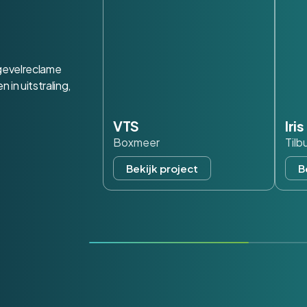
 gevelreclame
in uitstraling,
VTS
Iri
Boxmeer
Tilb
Bekijk project
B