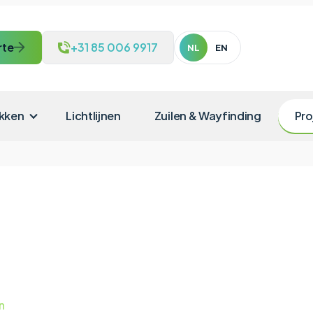
rte
+31 85 006 9917
NL
EN
kken
Lichtlijnen
Zuilen & Wayfinding
Pro
Skincare
jn