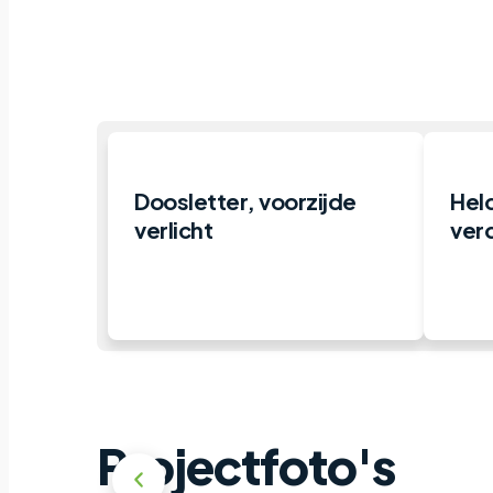
Doosletter, voorzijde
Held
verlicht
ver
Projectfoto's