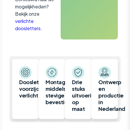
mogelijkheden?
Bekijk onze
verlichte
doosletters
.
Doosletter,
Montage
Drie
Ontwerp
voorzijde
middels
stuks
en
verlicht
stevige
uitvoeringen
productie
bevestigingsrails
op
in
maat
Nederland