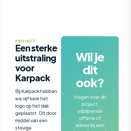
PROJECT
Een sterke
Wil je
uitstraling
dit
voor
Karpack
ook?
Bij Karpack hebben
Vragen over dit
we vijf keer het
project,
logo op het dak
vrijblijvende
geplaatst. Dit door
offerte of
middel van een
advies bij een
stevige