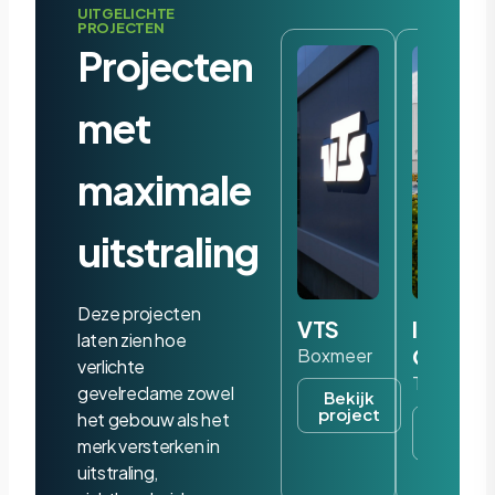
UITGELICHTE
PROJECTEN
Projecten
met
maximale
uitstraling
Deze projecten
VTS
Iris
laten zien hoe
Ohyam
Boxmeer
verlichte
Tilburg
gevelreclame zowel
Bekijk
project
het gebouw als het
Bekijk
project
merk versterken in
uitstraling,