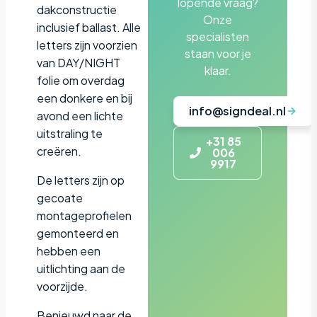
lopende vraag?
dakconstructie
Onze
inclusief ballast. Alle
specialisten
letters zijn voorzien
staan voor je
van DAY/NIGHT
klaar.
folie om overdag
een donkere en bij
info@signdeal.nl
avond een lichte
uitstraling te
+31 85
creëren.
006
9917
De letters zijn op
gecoate
montageprofielen
gemonteerd en
hebben een
uitlichting aan de
voorzijde.
Benieuwd naar de