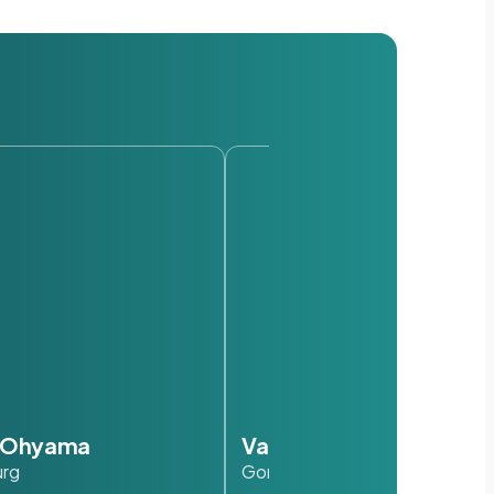
s Ohyama
Van der Valk
urg
Gorinchem