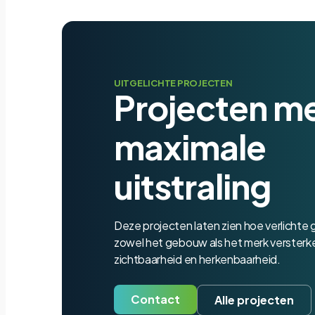
UITGELICHTE PROJECTEN
Projecten m
maximale
uitstraling
Deze projecten laten zien hoe verlichte
zowel het gebouw als het merk versterken 
zichtbaarheid en herkenbaarheid.
Contact
Alle projecten