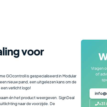
aling voor
Wi
Vragen ov
of adv
e GOcontroll is gespecialiseerd in Modular
spe
 een nieuw pand, een uitgelezen kans om de
een verlicht logo!
info@
e naam én het product weergeven. SignDeal
tlichting naar de voorzijde. De
+31 