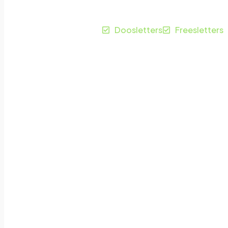
Ulft
Doosletters
Freesletters