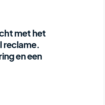
cht met het
l reclame.
ring en een