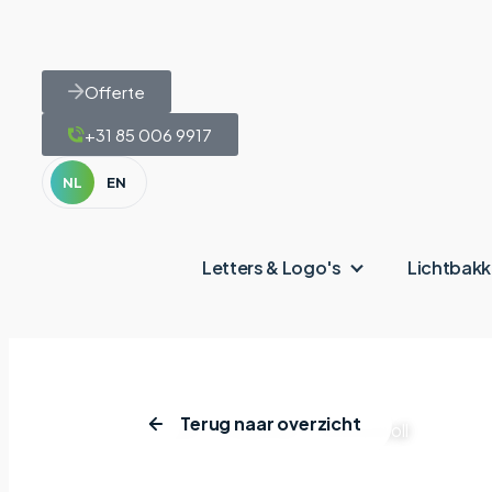
Offerte
+31 85 006 9917
NL
EN
Letters & Logo's
Lichtbak
Terug naar overzicht
Home
|
Projecten
|
GOcontroll
GOcontr