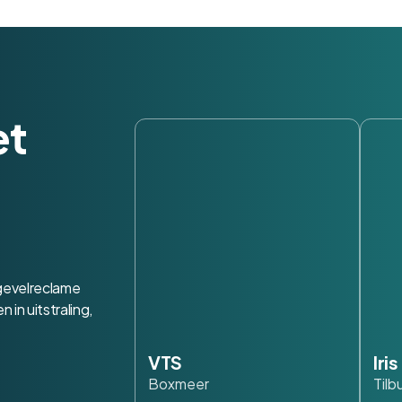
et
 gevelreclame
in uitstraling,
VTS
Iri
Boxmeer
Tilb