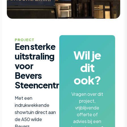
PROJECT
Een sterke
Wil je
uitstraling
dit
voor
Bevers
ook?
Steencentrum
Vragen over dit
Met een
project,
indrukwekkende
vrijblijvende
showtuin direct aan
offerte of
de A50 wilde
advies bij een
Bevers