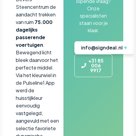
lopende vraag?
Steencentrum de
Onze
aandacht trekken
specialisten
van ruim
75.000
staan voor je
dagelijks
klaar.
passerende
voertuigen
.
info@signdeal.nl
Bewegend licht
bleek daarvoor het
+31 85
006
perfecte middel.
9917
Via het kleurwiel in
de Pulseline1 App
werd de
huisstijlkleur
eenvoudig
vastgelegd,
aangevuld met een
selectie favoriete
dynamische