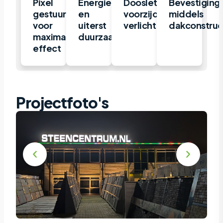
Pixel
Energiezuinig
Doosletter,
Bevestiging
gestuurd
en
voorzijde
middels
voor
uiterst
verlicht
dakconstruc
maximaal
duurzaam
effect
Projectfoto's