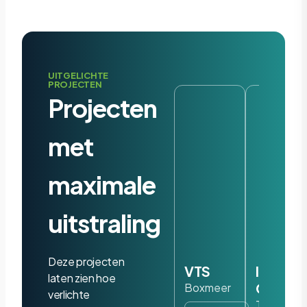
UITGELICHTE
PROJECTEN
Projecten
met
maximale
uitstraling
Deze projecten
VTS
Iris
laten zien hoe
Ohyam
Boxmeer
verlichte
Tilburg