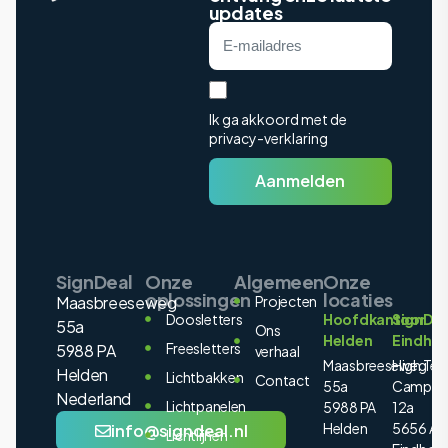
updates
Ik ga akkoord met de
privacy-verklaring
Aanmelden
SignDeal
Onze
Algemeen
Onze
oplossingen
locaties
Maasbreeseweg
Projecten
Doosletters
Hoofdkantoor
SignDea
55a
Ons
Helden
Eindho
Freesletters
5988 PA
verhaal
Maasbreeseweg
High Tec
Helden
Lichtbakken
Contact
55a
Campus
Nederland
Lichtpanelen
5988 PA
12a
Helden
5656 AE
info@signdeal.nl
Lichtlijnen