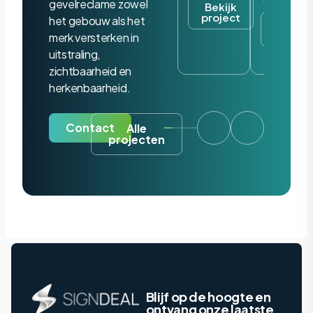
gevelreclame zowel
Bekijk
project
het gebouw als het
Bekijk
project
merk versterken in
uitstraling,
zichtbaarheid en
herkenbaarheid.
Contact
Alle
projecten
Blijf op de hoogte en
ontvang onze laatste