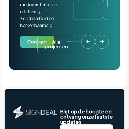
project
merk versterken in
uitstraling,
zichtbaarheid en
herkenbaarheid.
Contact
Alle
projecten
Blijf op de hoogte en
ontvang onze laatste
updates