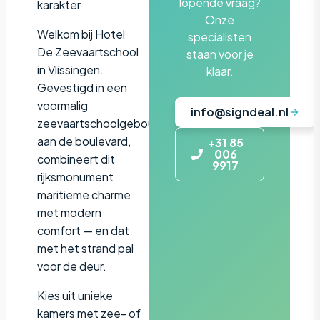
lopende vraag?
karakter
Onze
Welkom bij Hotel
specialisten
De Zeevaartschool
staan voor je
in Vlissingen.
klaar.
Gevestigd in een
voormalig
info@signdeal.nl
zeevaartschoolgebouw
aan de boulevard,
+31 85
006
combineert dit
9917
rijksmonument
maritieme charme
met modern
comfort — en dat
met het strand pal
voor de deur.
Kies uit unieke
kamers met zee- of