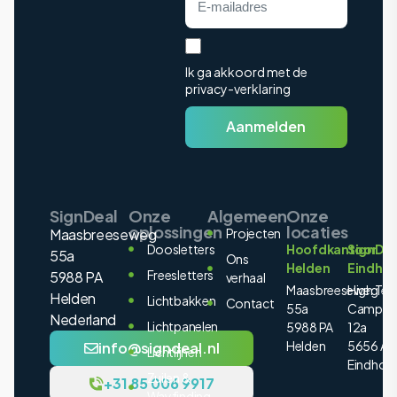
Ik ga akkoord met de
privacy-verklaring
Aanmelden
SignDeal
Onze
Algemeen
Onze
oplossingen
locaties
Maasbreeseweg
Projecten
Doosletters
Hoofdkantoor
SignDea
55a
Ons
Helden
Eindho
Freesletters
5988 PA
verhaal
Maasbreeseweg
High Tec
Helden
Lichtbakken
Contact
55a
Campus
Nederland
Lichtpanelen
5988 PA
12a
Helden
5656 AE
info@signdeal.nl
Lichtlijnen
Eindhov
Zuilen &
+31 85 006 9917
Wayfinding