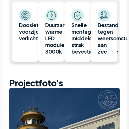
Doosletter,
Duurzame
Snelle
Bestand
voorzijde
warme
montage
tegen
verlicht
LED
middels
weersomsta
modules
strak
aan
3000k
bevestigingsframe
zee
Projectfoto's