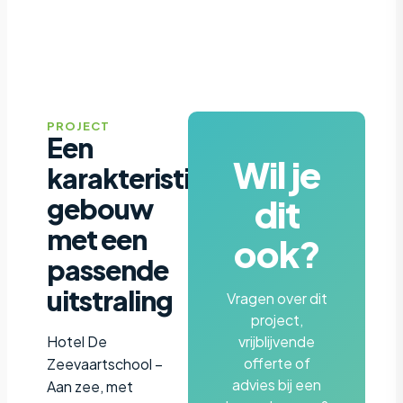
PROJECT
Een
Wil je
karakteristiek
dit
gebouw
met een
ook?
passende
uitstraling
Vragen over dit
project,
Hotel De
vrijblijvende
offerte of
Zeevaartschool –
advies bij een
Aan zee, met