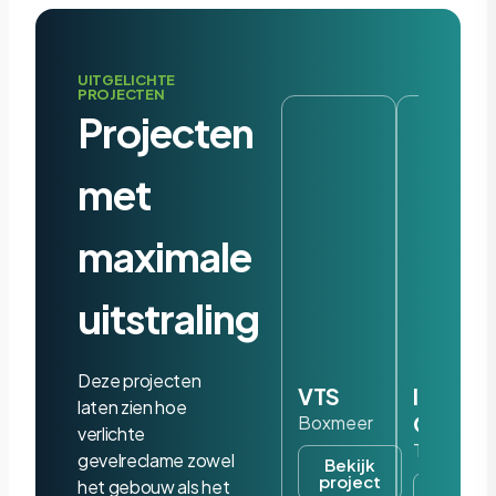
UITGELICHTE
PROJECTEN
Projecten
met
maximale
uitstraling
Deze projecten
VTS
Iris
laten zien hoe
Ohyam
Boxmeer
verlichte
Tilburg
gevelreclame zowel
Bekijk
project
het gebouw als het
Bekijk