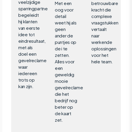
veelzijdige
Met een
betrouwbare
sparringpartner
oog voor
kracht die
begeleidt
detail
complexe
hij klanten
weet hij als
vraagstukken
van eerste
geen
vertaalt
idee tot
ander de
naar
eindresultaat,
puntjes op
werkende
met als
de i te
oplossingen
doel een
zetten.
voor het
gevelreclame
Alles voor
hele team.
waar
een
iedereen
geweldig
trots op
mooie
kan zijn.
gevelreclame
die het
bedrijf nog
beter op
de kaart
zet.