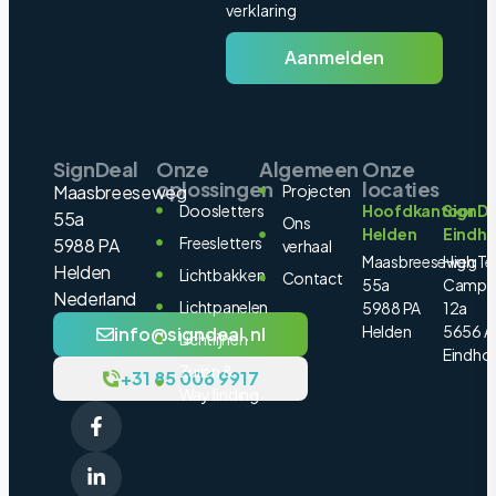
verklaring
Aanmelden
SignDeal
Onze
Algemeen
Onze
oplossingen
locaties
Maasbreeseweg
Projecten
Doosletters
Hoofdkantoor
SignDe
55a
Ons
Helden
Eindh
Freesletters
5988 PA
verhaal
Maasbreeseweg
High Te
Helden
Lichtbakken
Contact
55a
Campu
Nederland
Lichtpanelen
5988 PA
12a
Helden
5656 A
info@signdeal.nl
Lichtlijnen
Eindho
Zuilen &
+31 85 006 9917
Wayfinding