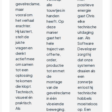
gevelreclame,
alle
positieve
maar
touwtjes in
energie
vooral om
handen
gaat Chris
het verhaal
heeft. Op
elke
erachter.
deze
technische
Hij luistert,
manier
uitdaging
stelt de
gaat het
aan. Als
juiste
hele
Software
vragen en
traject van
Developer
denkt
offerte,
zorgt hij
actief mee
order,
dat onze
om samen
productie
systemen
tot een
tot en met
draaien als
oplossing
de
een
te komen
montage
zonnetje
die klopt.
van de
en lost hij
Technisch,
gevelreclame
technische
visueel én
in één
hobbels
praktisch.
vloeiende
moeiteloos
Als
beweging.
op. Een