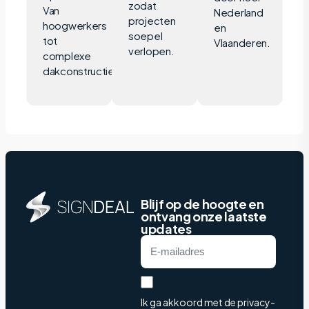
zodat
Van
Nederland
projecten
hoogwerkers
en
soepel
tot
Vlaanderen.
verlopen.
complexe
dakconstructies.
Blijf op de hoogte en
ontvang onze laatste
updates
Ik ga akkoord met de privacy-