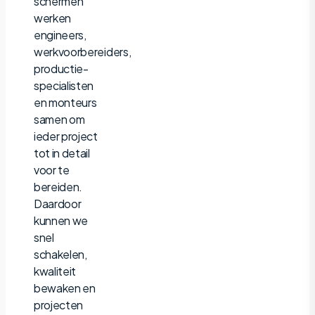
schermen
werken
engineers,
werkvoorbereiders,
productie-
specialisten
en monteurs
samen om
ieder project
tot in detail
voor te
bereiden.
Daardoor
kunnen we
snel
schakelen,
kwaliteit
bewaken en
projecten