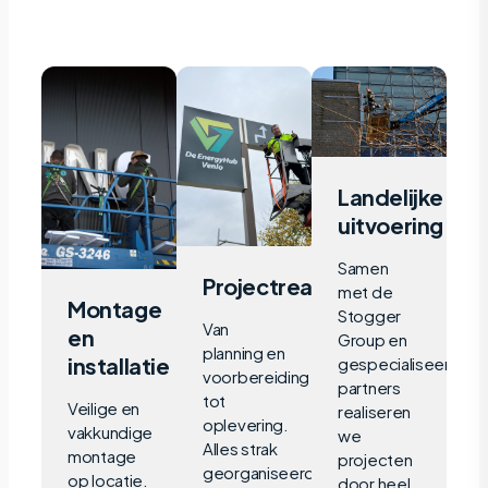
Landelijke
uitvoering
Samen
Projectrealisatie
met de
Montage
Stogger
Van
en
Group en
planning en
installatie
gespecialiseerde
voorbereiding
partners
tot
Veilige en
realiseren
oplevering.
vakkundige
we
Alles strak
montage
projecten
georganiseerd
op locatie.
door heel