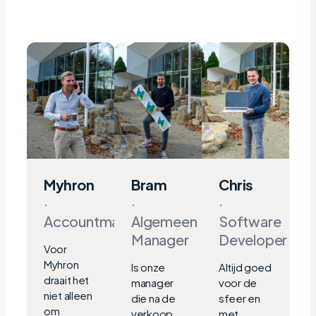
Myhron
Bram
Chris
·
·
·
Accountmanager
Algemeen
Software
Manager
Developer
Voor
Myhron
Is onze
Altijd goed
draait het
manager
voor de
niet alleen
die na de
sfeer en
om
verkoop
met