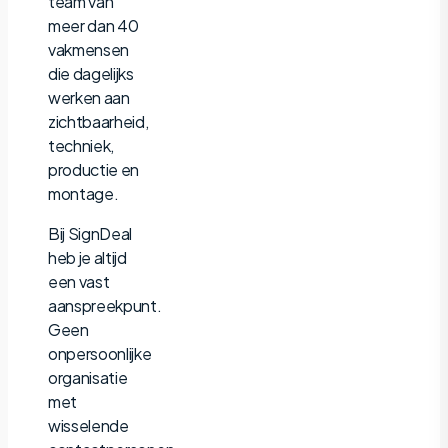
team van
meer dan 40
vakmensen
die dagelijks
werken aan
zichtbaarheid,
techniek,
productie en
montage.
Bij SignDeal
heb je altijd
een vast
aanspreekpunt.
Geen
onpersoonlijke
organisatie
met
wisselende