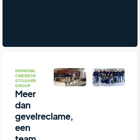
SIGNDEAL
ONDER DE
STOGGER
GROUP
Meer
dan
gevelreclame,
een
team