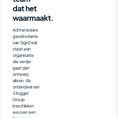
dat het
waarmaakt.
Achter iedere
gevelreclame
van SignDeal
staat een
organisatie
die verder
gaat dan
ontwerp
alleen. Als
onderdeel van
Stogger
Group
beschikken
we over een