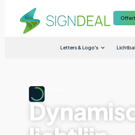
Offer
Letters & Logo's
Lichtba
Home
|
Lichtlijnen
Dynamis