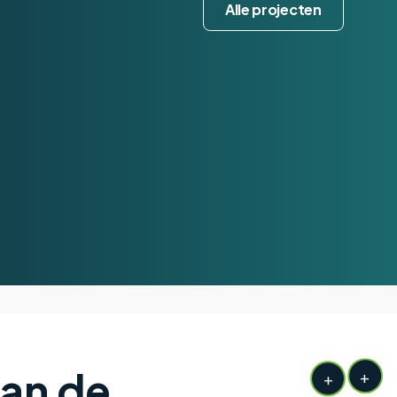
Alle projecten
van de
+
+