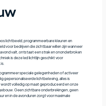
ouw
dloos lichtbeeld, programmeerbare kleuren en
d voor bedrijven die zichtbaar willen zijn wanneer
e avond valt, ontstaat een strak en ononderbroken
iek is deze led lichtlijn geschikt voor
is.
jl, programmeer speciale gelegenheden of activeer
 gepersonaliseerde lichtbeleving, alles is
lijn wordt volledig op maat geproduceerd en onze
uw gebouw. Geen zichtbare onderbrekingen, geen
uur en in de avonduren zorgt voor maximale