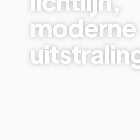
lichtlijn,
moderne
uitstralin