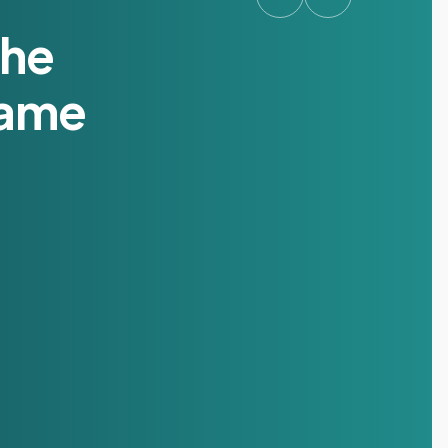
he
lame