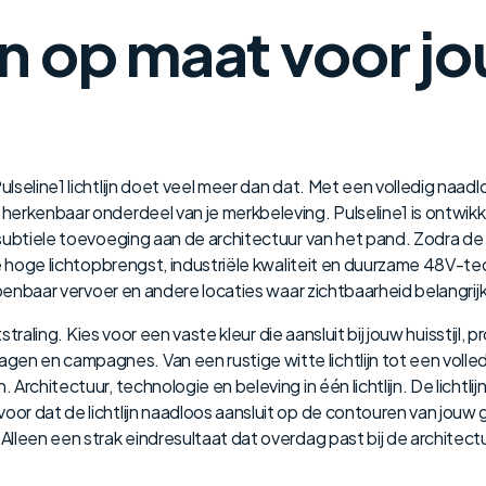
ijn op maat voor j
lseline1 lichtlijn doet veel meer dan dat. Met een volledig naa
erkenbaar onderdeel van je merkbeleving. Pulseline1 is ontwikkel
 subtiele toevoeging aan de architectuur van het pand. Zodra d
 hoge lichtopbrengst, industriële kwaliteit en duurzame 48V-techn
penbaar vervoer en andere locaties waar zichtbaarheid belangrijk 
itstraling. Kies voor een vaste kleur die aansluit bij jouw huissti
en campagnes. Van een rustige witte lichtlijn tot een volledig
Architectuur, technologie en beleving in één lichtlijn. De licht
oor dat de lichtlijn naadloos aansluit op de contouren van jo
lleen een strak eindresultaat dat overdag past bij de architect