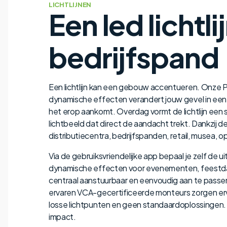
LICHTLIJNEN
Een led lichtl
bedrijfspand
Een lichtlijn kan een gebouw accentueren. Onze Pu
dynamische effecten verandert jouw gevel in een h
het erop aankomt. Overdag vormt de lichtlijn een
lichtbeeld dat direct de aandacht trekt. Dankzij de
distributiecentra, bedrijfspanden, retail, musea, o
Via de gebruiksvriendelijke app bepaal je zelf de u
dynamische effecten voor evenementen, feestdagen 
centraal aanstuurbaar en eenvoudig aan te passen. 
ervaren VCA-gecertificeerde monteurs zorgen erv
losse lichtpunten en geen standaardoplossingen. A
impact.