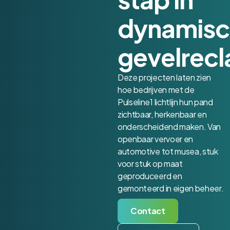
dynamisc
gevelrec
Deze projecten laten zien
hoe bedrijven met de
Pulseline1 lichtlijn hun pand
zichtbaar, herkenbaar en
onderscheidend maken. Van
openbaar vervoer en
automotive tot musea, stuk
voor stuk op maat
geproduceerd en
gemonteerd in eigen beheer.
Contact