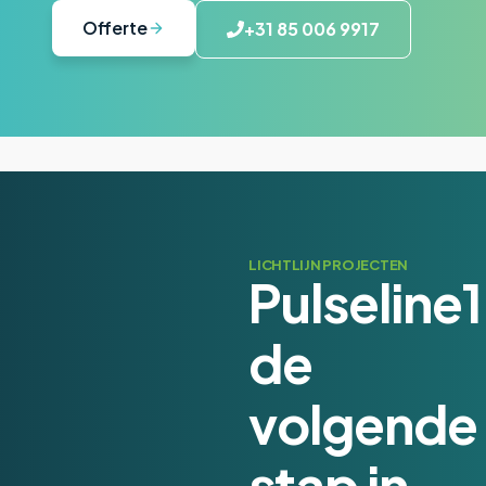
Offerte
+31 85 006 9917
LICHTLIJN PROJECTEN
Pulseline1
de
volgende
stap in