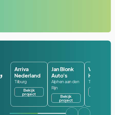
,
Arriva
Jan Blonk
Van
Nederland
Auto's
Hameren
Tilburg
Alphen aan den
Ter Aar
Rijn
Bekijk
Bekijk
project
project
Bekijk
project