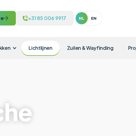
te
+31 85 006 9917
NL
EN
kken
Lichtlijnen
Zuilen & Wayfinding
Pro
che