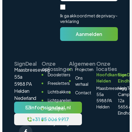
Ik ga akkoord met de privacy-
verklaring
Aanmelden
SignDeal
Onze
Algemeen
Onze
oplossingen
locaties
Maasbreeseweg
Projecten
Doosletters
Hoofdkantoor
SignDe
55a
Ons
Helden
Eindh
Freesletters
5988 PA
verhaal
Maasbreeseweg
High Te
Helden
Lichtbakken
Contact
55a
Campu
Nederland
Lichtpanelen
5988 PA
12a
Helden
5656 A
info@signdeal.nl
Lichtlijnen
Eindho
Zuilen &
+31 85 006 9917
Wayfinding