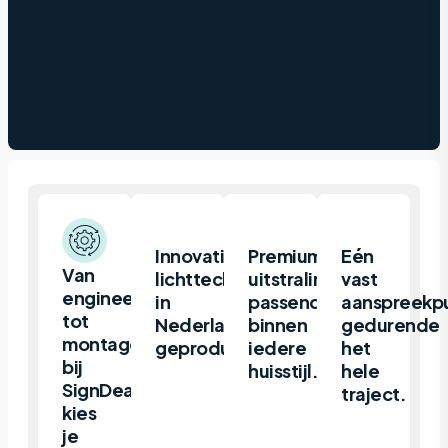
Innovatieve
Premium
Eén
Van
lichttechniek
uitstraling,
vast
engineering
in
passend
aanspreekp
tot
Nederland
binnen
gedurende
montage,
geproduceerd.
iedere
het
bij
huisstijl.
hele
SignDeal
traject.
kies
je