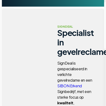
SIGNDEAL
Specialist
in
gevelreclam
Zuilen & Wayfinding
SignDeal is
gespecialiseerd in
verlichte
gevelreclame en een
SIBON Erkend
Signbedrijf, met een
sterke focus op
kwaliteit
,