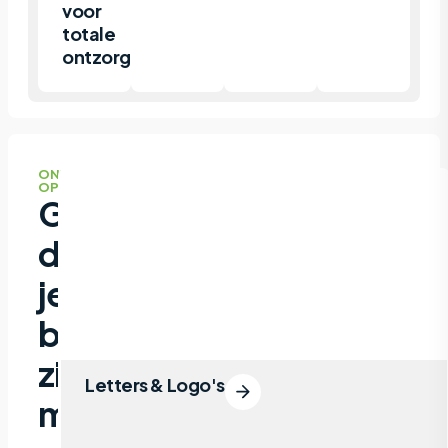
voor
totale
ontzorging.
ONZE
OPLOSSINGEN
Gevelreclame
die
je
bedrijf
zichtbaar
Letters & Logo's
maakt