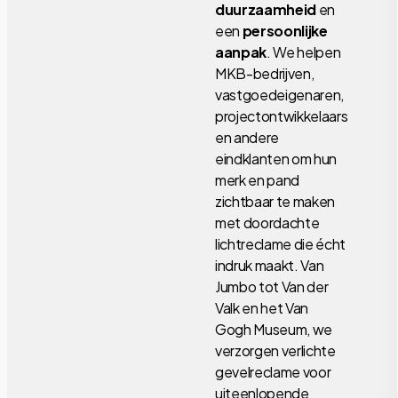
duurzaamheid
en
een
persoonlijke
aanpak
. We helpen
MKB-bedrijven,
vastgoedeigenaren,
projectontwikkelaars
en andere
eindklanten om hun
merk en pand
zichtbaar te maken
met doordachte
lichtreclame die écht
indruk maakt. Van
Jumbo tot Van der
Valk en het Van
Gogh Museum, we
verzorgen verlichte
gevelreclame voor
uiteenlopende