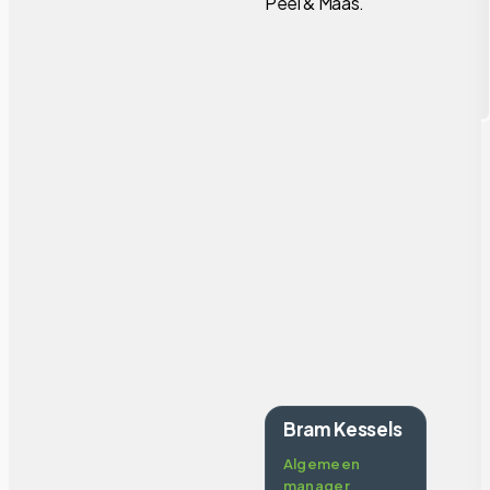
Peel & Maas.
Bram Kessels
Algemeen
manager