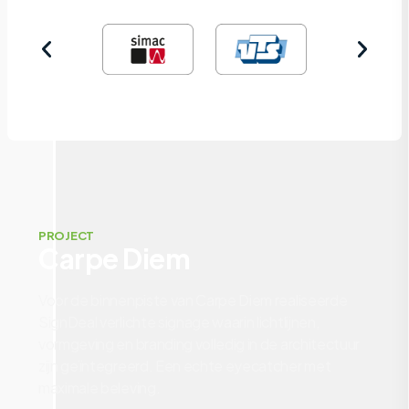
PROJECT
Carpe Diem
Voor de binnenpiste van Carpe Diem realiseerde
SignDeal verlichte signage waarin lichtlijnen,
vormgeving en branding volledig in de architectuur
zijn geïntegreerd. Een echte eyecatcher met
maximale beleving.