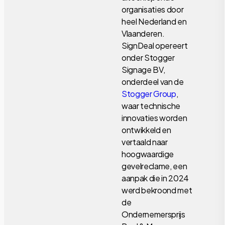
organisaties door
heel Nederland en
Vlaanderen.
SignDeal opereert
onder Stogger
Signage BV,
onderdeel van de
Stogger Group
,
waar technische
innovaties worden
ontwikkeld en
vertaald naar
hoogwaardige
gevelreclame, een
aanpak die in 2024
werd bekroond met
de
Ondernemersprijs