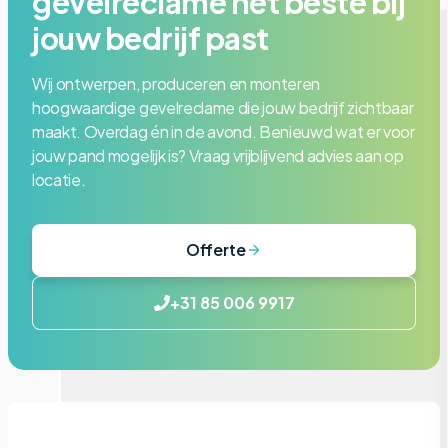
gevelreclame het beste bij
jouw bedrijf past
Lichtbakken
Wij ontwerpen, produceren en monteren
hoogwaardige gevelreclame die jouw bedrijf zichtbaar
maakt. Overdag én in de avond. Benieuwd wat er voor
jouw pand mogelijk is? Vraag vrijblijvend advies aan op
locatie.
Offerte
+31 85 006 9917