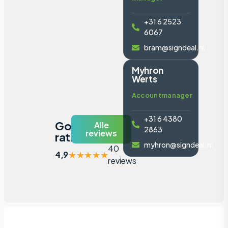
+31 6 2523
6067
bram@signdeal.nl
Myhron
Werts
Accountmanager
+31 6 4380
Google
Alle
2863
reviews
ratings
myhron@signdeal.nl
40
★
★
★
★
★
4,9
reviews