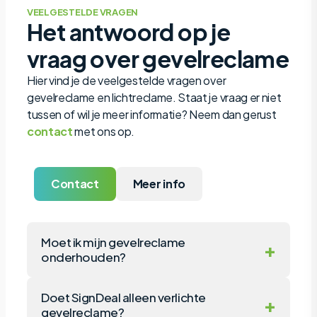
VEELGESTELDE VRAGEN
Het antwoord op je
vraag over gevelreclame
Hier vind je de veelgestelde vragen over
gevelreclame en lichtreclame. Staat je vraag er niet
tussen of wil je meer informatie? Neem dan gerust
contact
met ons op.
Contact
Meer info
Moet ik mijn gevelreclame
+
onderhouden?
Verlichte gevelreclame van SignDeal gaat
Doet SignDeal alleen verlichte
+
jarenlang mee, dankzij hoogwaardige
gevelreclame?